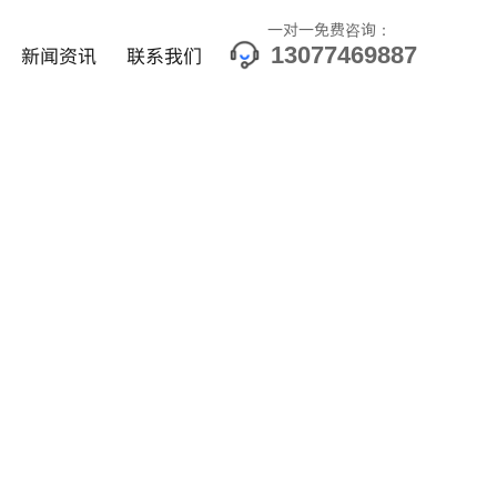
一对一免费咨询：
新闻资讯
联系我们
13077469887