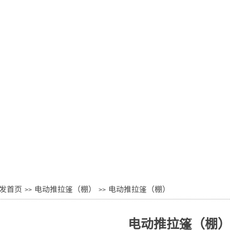
发首页
电动推拉篷（棚）
电动推拉篷（棚）
>>
>>
电动推拉篷（棚