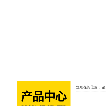
您现在的位置：
晶
产品中心
查看更多/MORE+