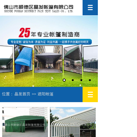
位置：
晶发首页
遮阳帐篷
>>