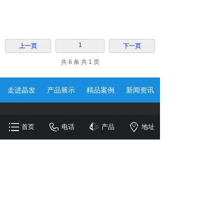
1
上一页
下一页
共 6 条 共 1 页
走进晶发
产品展示
精品案例
新闻资讯
130-7746-9887
首页
电话
产品
地址
佛山市顺德区容桂105国道南头路口桂南路5号
842437465@qq.com
合作伙伴