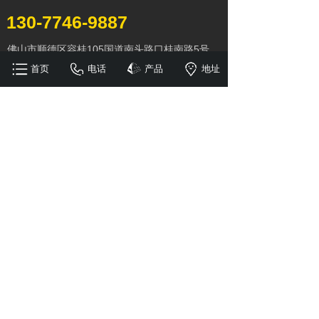
130-7746-9887
佛山市顺德区容桂105国道南头路口桂南路5号
842437465@qq.com
首页
电话
产品
地址
合作伙伴
公网安备:粤公网安备44060602003328号
版权所有 © 佛山市顺德区晶发帐篷有限公司
粤ICP备19003685号